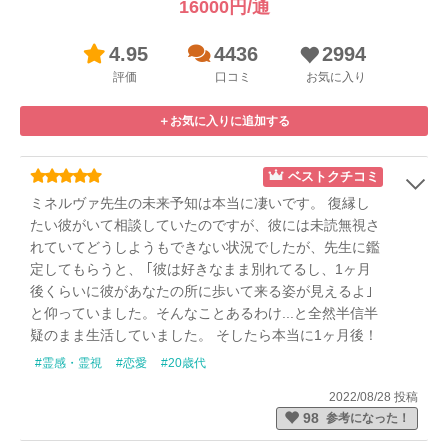
16000円/通
4.95
4436
2994
評価
口コミ
お気に入り
＋お気に入りに追加する
ベストクチコミ
ミネルヴァ先生の未来予知は本当に凄いです。 復縁し
たい彼がいて相談していたのですが、彼には未読無視さ
れていてどうしようもできない状況でしたが、先生に鑑
定してもらうと、 ｢彼は好きなまま別れてるし、1ヶ月
後くらいに彼があなたの所に歩いて来る姿が見えるよ｣
と仰っていました。そんなことあるわけ...と全然半信半
疑のまま生活していました。 そしたら本当に1ヶ月後！
彼が私の所に歩いて来て、 ｢LINE無視しててごめんね、
#霊感・霊視
#恋愛
#20歳代
直接言いたかった｣ と言ってきたんです！先生の仰った
2022/08/28 投稿
通りでした！ 今では彼と復縁できて幸せです！ 本当に
98
参考になった！
ありがとうございました！