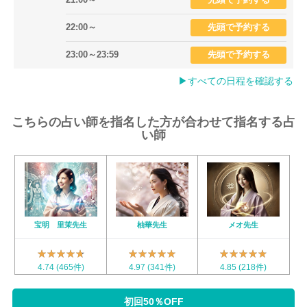
22:00～
先頭で予約する
23:00～23:59
先頭で予約する
▶︎すべての日程を確認する
こちらの占い師を指名した方が合わせて指名する占
い師
宝明 里茉先生
柚華先生
メオ先生
★★★★★
★★★★★
★★★★★
★★★★★
★★★★★
★★★★★
4.74
(465件)
4.97
(341件)
4.85
(218件)
初回50％OFF