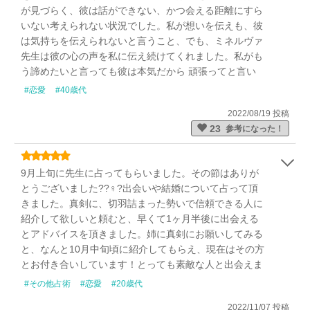
が見づらく、彼は話ができない、かつ会える距離にすら
いない考えられない状況でした。私が想いを伝えも、彼
は気持ちを伝えられないと言うこと、でも、ミネルヴァ
先生は彼の心の声を私に伝え続けてくれました。私がも
う諦めたいと言っても彼は本気だから 頑張ってと言い
続けてくれました。泣いたりて不安になり大変な私をと
#恋愛
#40歳代
ことん支えてくれました。彼は本気、あなたを離さな
2022/08/19 投稿
い！言い切る先生が怖い位でした。でも、昨日私の中で
23
参考になった！
彼の気持ちは先生が仰っていた通りと信じられる結果と
なりました。お互いの事情で会うことはすぐにはできま
せんが、会えた時はしっかりとお互いの今までの想いを
9月上旬に先生に占ってもらいました。その節はありが
確かめ合いたいと思います。先生、全てが私の中では不
とうございました??♀?出会いや結婚について占って頂
確定で見えませんでした。でも、ミネルヴァ先生には本
きました。真剣に、切羽詰まった勢いで信頼できる人に
当に見えていました。鑑定以外でも定期的にメールも届
紹介して欲しいと頼むと、早くて1ヶ月半後に出会える
きその言葉にどれだけ救われたか！心が苦しい方ミネル
とアドバイスを頂きました。姉に真剣にお願いしてみる
ヴァ先生を頼って見て下さい。一緒に最善の答えを見つ
と、なんと10月中旬頃に紹介してもらえ、現在はその方
けてくれる先生です！！絶対に最後の最後まで手を握っ
とお付き合いしています！とっても素敵な人と出会えま
てくれる温かい先生です！！
した！先生、本当にありがとうございました??
#その他占術
#恋愛
#20歳代
2022/11/07 投稿