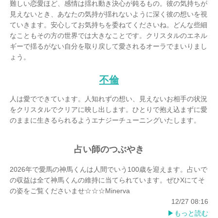
難しい恋愛ほど、感情は揺れ動き決心が鈍るもの。彼の気持ちが
だきました。
見えないとき、あなたの気持が揺れないように深く彼の想いを視
孤独を感じたり、切なさに苛まれた時こそ、私にお声を聴かせて
ていきます。安心してお気持ちを委ねてくださいね。どんな些細
ください。
なこともその方の世界では大きなことです。クリスタルのエネル
どのようなことがあっても、例え最後の最後の一人になったとし
ギーで揺るがない自分を取り戻して愛されるオーラでまいりまし
てもわたしとクリスタルはあなたの味方であり続けます。
ょう。
【ミネルヴァ先生 OFFICIAL twitterアカウント開設！】
不倫
クリスタルが導く愛の世界！心のお守りに♪
Tweets by rion_tarot
人は愛でできています。人知れずの想い、見えないお相手の状況
をクリスタルでクリアに映し出します。ひとりで抱え込まずに愛
↓↓フォローはこちら↓↓
のままに生きるられるようエナジーチューニングいたします。
占い師のつぶやき
2026年で愛馬の神馬くんは人間でいう100歳を迎えます。占いで
の収益は全て神馬くんの維持に当てられています。ぜひXにてそ
の姿をご覧くださいませ☆☆☆Minerva
12/27 08:16
▶︎もっと読む