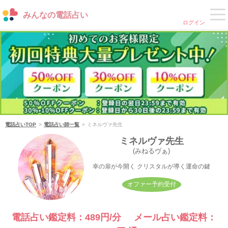
みんなの電話占い
ログイン
電話占いTOP
電話占い師一覧
ミネルヴァ先生
ミネルヴァ先生
(みねるヴぁ)
幸の扉が今開く クリスタルが導く運命の鍵
オファー予約受付
電話占い鑑定料：489円/分 メール占い鑑定料：