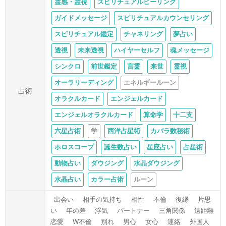
霊感・霊視
スピリチュアルヒーリング
ガイドメッセージ
スピリチュアルカウンセリング
スピリチュアル鑑定
チャネリング
夢占い
透視
未来透視
ハイヤーセルフ
魂メッセージ
シンクロ
前世鑑定
言霊
来世
霊視
オーラリーディング
エネルギールーン
占術
オラクルカード
エンジェルカード
エンジェルオラクルカード
算命学
十二支
六星占術
学
西洋占星術
カバラ数秘術
ホロスコープ
誕生数占い
星座占い
占星術
動物占い
ダウジング
水晶ダウジング
水晶占い
カラー占術
ルーン
出会い
相手の気持ち
相性
不倫
復縁
片思
い
年の差
浮気
パートナー
三角関係
遠距離
恋愛
W不倫
別れ
男心
女心
連絡
外国人