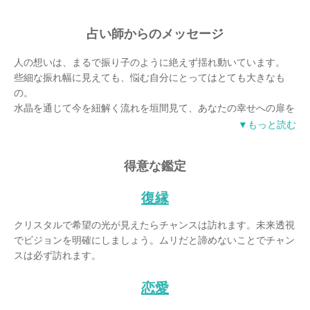
占い師からのメッセージ
人の想いは、まるで振り子のように絶えず揺れ動いています。
些細な振れ幅に見えても、悩む自分にとってはとても大きなも
の。
水晶を通じて今を紐解く流れを垣間見て、あなたの幸せへの扉を
開く運命の鍵となるエネルギーを手に入れましょう。
▼もっと読む
きっと振り子は安定し、あなたに安寧が訪れるはずです。
得意な鑑定
水晶に流れてくるエネルギーは最初はオーラカラー。
そして、お話ししていくうちに映像や声が聞こえてきます。
復縁
それらはいつでも貴方を幸せにしようという宇宙からのメッセー
ジです。
クリスタルで希望の光が見えたらチャンスは訪れます。未来透視
想いの揺れをエナジーワークで整え、メッセージを受け取り明日
でビジョンを明確にしましょう。ムリだと諦めないことでチャン
への扉を開きましょう。
スは必ず訪れます。
どうぞ私のクリスタルを通して、新たなステージの幸福を掴んで
くださいね！
恋愛
クリスタルの導きから、ここみん電さんのお客様とのご縁をいた