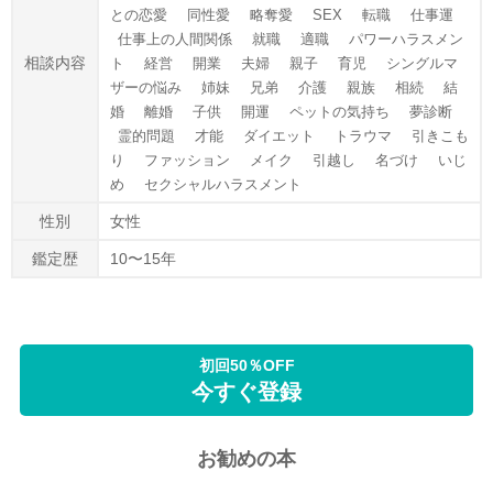
との恋愛
同性愛
略奪愛
SEX
転職
仕事運
仕事上の人間関係
就職
適職
パワーハラスメン
相談内容
ト
経営
開業
夫婦
親子
育児
シングルマ
ザーの悩み
姉妹
兄弟
介護
親族
相続
結
婚
離婚
子供
開運
ペットの気持ち
夢診断
霊的問題
才能
ダイエット
トラウマ
引きこも
り
ファッション
メイク
引越し
名づけ
いじ
め
セクシャルハラスメント
性別
女性
鑑定歴
10〜15年
初回50％OFF
今すぐ登録
お勧めの本